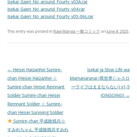
Isekai_Gaeri_No_around_Fourty_v03A.rar
Isekai_Gaeri_No_around_Fourty_v04.rar
Isekai_Gaeri_No_around_Fourty_v05-06s.rar
This entry was posted in
Raw Manga 一般コミック
on
June 8, 2025
.
Post
←
Heisei Haizanhei Sumire-
Isekai ja Slow Life wa
navigation
chan (Heisei Haizanhei ☆
Mamanaranai (異世界じゃスロ
Sumire-chan Heisei Remnant
ーライフはままならない) v1-5
Soldier Sumire-chan Heisei
(ONGOING)
→
Remnant Soldier ☆ Sumire-
chan Heisei Surviving Soldier
Sumire-chan 平成敗残兵☆
すみれちゃん 平成敗残兵すみれ