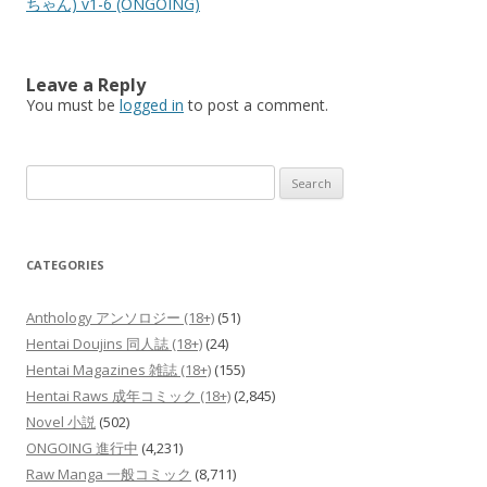
ちゃん) v1-6 (ONGOING)
Leave a Reply
You must be
logged in
to post a comment.
Search
for:
CATEGORIES
Anthology アンソロジー (18+)
(51)
Hentai Doujins 同人誌 (18+)
(24)
Hentai Magazines 雑誌 (18+)
(155)
Hentai Raws 成年コミック (18+)
(2,845)
Novel 小説
(502)
ONGOING 進行中
(4,231)
Raw Manga 一般コミック
(8,711)