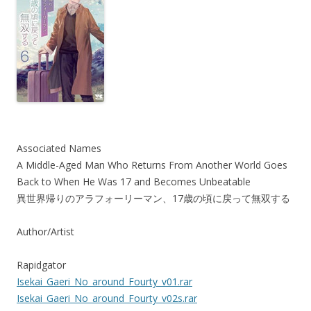
Associated Names
A Middle-Aged Man Who Returns From Another World Goes
Back to When He Was 17 and Becomes Unbeatable
異世界帰りのアラフォーリーマン、17歳の頃に戻って無双する
Author/Artist
Rapidgator
Isekai_Gaeri_No_around_Fourty_v01.rar
Isekai_Gaeri_No_around_Fourty_v02s.rar