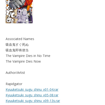
Associated Names
吸血鬼すぐ死ぬ
吸血鬼即将便当
The Vampire Dies in No Time
The Vampire Dies Now
Author/Artist
Rapidgator
Kyuuketsuki_sugu_shinu_v01-04.rar
Kyuuketsuki_sugu_shinu_v05-08.rar
Kyuuketsuki_sugu_shinu_v09-13s.rar