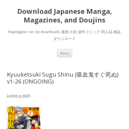
Download Japanese Manga,
Magazines, and Doujins
Rapidgator rar zip downloads 漫画 小説 成年コミック 同人誌 雑誌
ダウンロード
Skip
Menu
to
content
Kyuuketsuki Sugu Shinu (吸血鬼すぐ死ぬ)
v1-26 (ONGOING)
Leave a reply