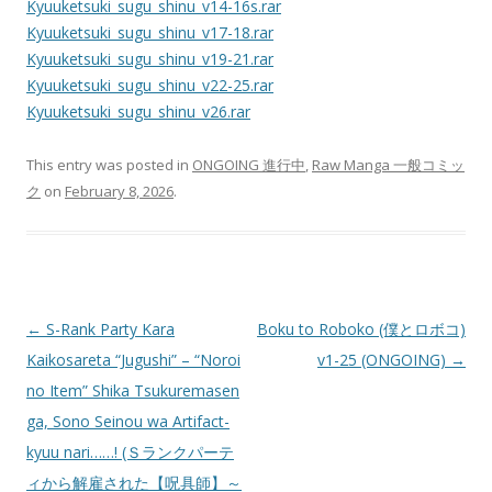
Kyuuketsuki_sugu_shinu_v14-16s.rar
Kyuuketsuki_sugu_shinu_v17-18.rar
Kyuuketsuki_sugu_shinu_v19-21.rar
Kyuuketsuki_sugu_shinu_v22-25.rar
Kyuuketsuki_sugu_shinu_v26.rar
This entry was posted in
ONGOING 進行中
,
Raw Manga 一般コミッ
ク
on
February 8, 2026
.
Post
←
S-Rank Party Kara
Boku to Roboko (僕とロボコ)
navigation
Kaikosareta “Jugushi” – “Noroi
v1-25 (ONGOING)
→
no Item” Shika Tsukuremasen
ga, Sono Seinou wa Artifact-
kyuu nari……! (Ｓランクパーテ
ィから解雇された【呪具師】～