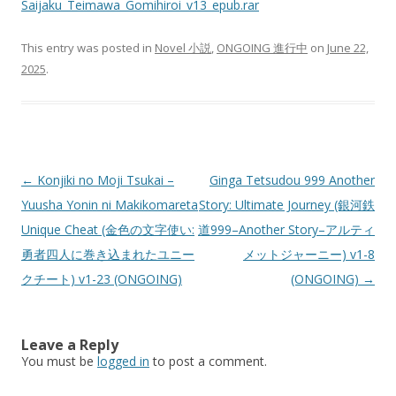
Saijaku_Teimawa_Gomihiroi_v13_epub.rar
This entry was posted in
Novel 小説
,
ONGOING 進行中
on
June 22,
2025
.
Post
←
Konjiki no Moji Tsukai –
Ginga Tetsudou 999 Another
navigation
Yuusha Yonin ni Makikomareta
Story: Ultimate Journey (銀河鉄
Unique Cheat (金色の文字使い:
道999–Another Story–アルティ
勇者四人に巻き込まれたユニー
メットジャーニー) v1-8
クチート) v1-23 (ONGOING)
(ONGOING)
→
Leave a Reply
You must be
logged in
to post a comment.