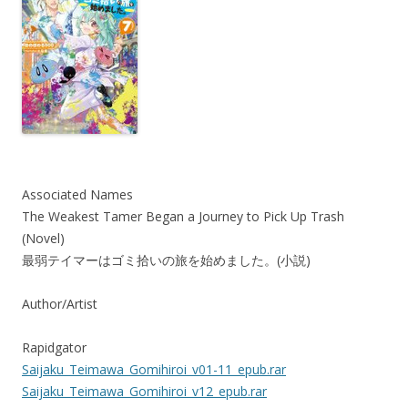
Associated Names
The Weakest Tamer Began a Journey to Pick Up Trash
(Novel)
最弱テイマーはゴミ拾いの旅を始めました。(小説)
Author/Artist
Rapidgator
Saijaku_Teimawa_Gomihiroi_v01-11_epub.rar
Saijaku_Teimawa_Gomihiroi_v12_epub.rar