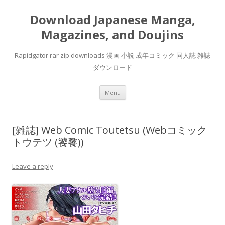
Download Japanese Manga,
Magazines, and Doujins
Rapidgator rar zip downloads 漫画 小説 成年コミック 同人誌 雑誌
ダウンロード
Skip
Menu
to
content
[雑誌] Web Comic Toutetsu (Webコミック
トウテツ (饕餮))
Leave a reply