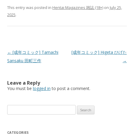
This entry was posted in
Hentai Magazines 雑誌 (18+)
on
July 25,
2025
.
Post
←
[成年コミック] Tamachi
[成年コミック] Higeta ひげた
navigation
Sansaku 田町三作
→
Leave a Reply
You must be
logged in
to post a comment.
Search
for:
CATEGORIES