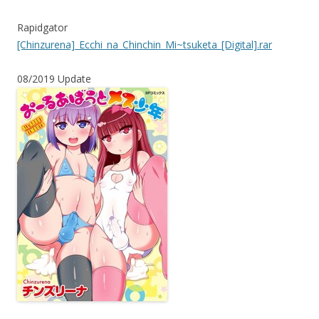
Rapidgator
[Chinzurena]_Ecchi_na_Chinchin_Mi~tsuketa_[Digital].rar
08/2019 Update