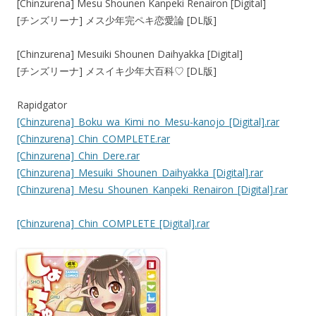
[Chinzurena] Mesu Shounen Kanpeki Renairon [Digital]
[チンズリーナ] メス少年完ペキ恋愛論 [DL版]
[Chinzurena] Mesuiki Shounen Daihyakka [Digital]
[チンズリーナ] メスイキ少年大百科♡ [DL版]
Rapidgator
[Chinzurena]_Boku_wa_Kimi_no_Mesu-kanojo_[Digital].rar
[Chinzurena]_Chin_COMPLETE.rar
[Chinzurena]_Chin_Dere.rar
[Chinzurena]_Mesuiki_Shounen_Daihyakka_[Digital].rar
[Chinzurena]_Mesu_Shounen_Kanpeki_Renairon_[Digital].rar
[Chinzurena]_Chin_COMPLETE_[Digital].rar