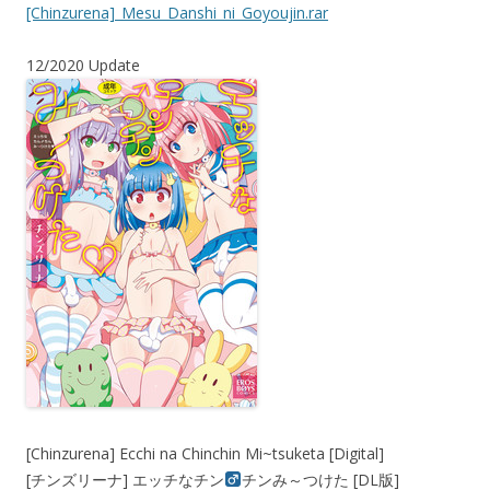
[Chinzurena]_Mesu_Danshi_ni_Goyoujin.rar
12/2020 Update
[Chinzurena] Ecchi na Chinchin Mi~tsuketa [Digital]
[チンズリーナ] エッチなチン
チンみ～つけた [DL版]