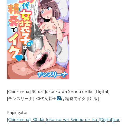
[Chinzurena] 30-dai Josouko wa Seinou de Iku [Digital]
[チンズリーナ] 30代女装子
は精嚢でイク [DL版]
Rapidgator
[Chinzurena]_30-dai_Josouko_wa_Seinou_de_Iku_[Digital].rar