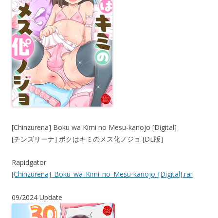
[Chinzurena] Boku wa Kimi no Mesu-kanojo [Digital]
[チンズリーナ] ボクはキミのメス化ノジョ [DL版]
Rapidgator
[Chinzurena]_Boku_wa_Kimi_no_Mesu-kanojo_[Digital].rar
09/2024 Update