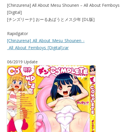
[Chinzurena] All About Mesu Shounen – All About Femboys
[Digital]
[チンズリーナ] おーるあばうとメス少年 [DL版]
Rapidgator
[Chinzurena]_All_About_Mesu_Shounen_-
_All_About_Femboys_[Digital].rar
06/2019 Update