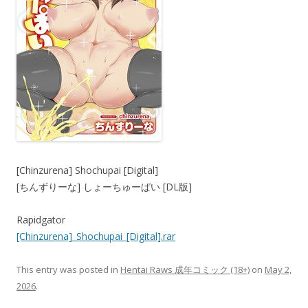
[Chinzurena] Shochupai [Digital]
[ちんずりーな] しょーちゅーぱい [DL版]
Rapidgator
[Chinzurena]_Shochupai_[Digital].rar
This entry was posted in
Hentai Raws 成年コミック (18+)
on
May 2,
2026
.