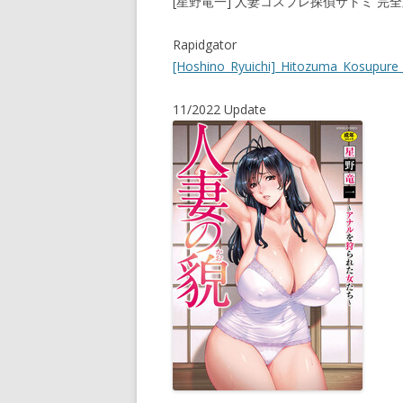
[星野竜一] 人妻コスプレ探偵サトミ 完全版
Rapidgator
[Hoshino_Ryuichi]_Hitozuma_Kosupure_T
11/2022 Update