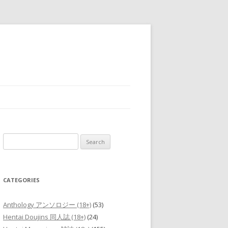
Search
for:
CATEGORIES
Anthology アンソロジー (18+)
(53)
Hentai Doujins 同人誌 (18+)
(24)