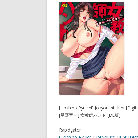
[Hoshino Ryuichi] Jokyoushi Hunt [Digita
[星野竜一] 女教師ハント [DL版]
Rapidgator
[Hoshino_Ryuichi]_Jokyoushi_Hunt_[Digit