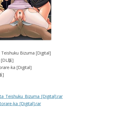
a Teishuku Bizuma [Digital]
[DL版]
are-ka [Digital]
版]
ta_Teishuku_Bizuma_[Digital].rar
rare-ka_[Digital].rar