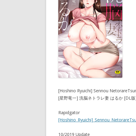
[Hoshino Ryuichi] Sennou NetorareTsum
[星野竜一] 洗脳ネトラレ妻 はるか [DL版
Rapidgator
[Hoshino_Ryuichi]_Sennou_NetorareTsum
10/2019 Update