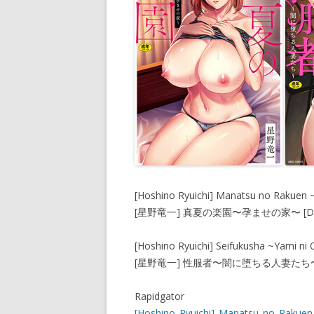
[Hoshino Ryuichi] Manatsu no Rakuen ~
[星野竜一] 真夏の楽園〜孕ませの家〜 [D
[Hoshino Ryuichi] Seifukusha ~Yami ni 
[星野竜一] 性服者〜闇に堕ちる人妻たち〜 
Rapidgator
[Hoshino_Ryuichi]_Manatsu_no_Rakuen_