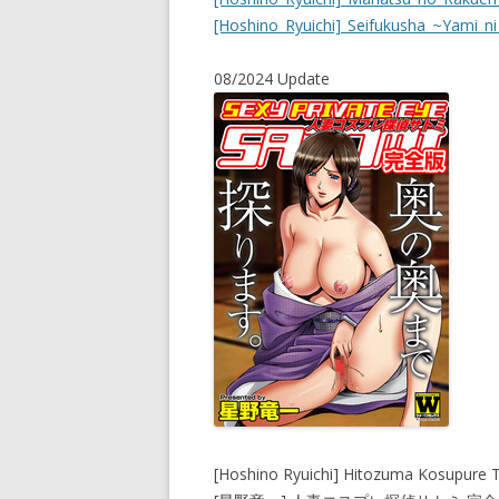
[Hoshino_Ryuichi]_Seifukusha_~Yami_ni_
08/2024 Update
[Hoshino Ryuichi] Hitozuma Kosupure T