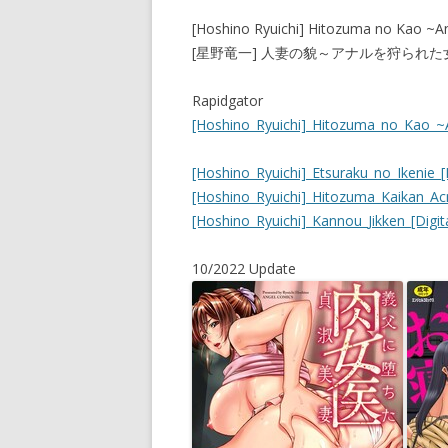
[Hoshino Ryuichi] Hitozuma no Kao ~Ana
[星野竜一] 人妻の貌～アナルを狩られた女
Rapidgator
[Hoshino_Ryuichi]_Hitozuma_no_Kao_~An
[Hoshino_Ryuichi]_Etsuraku_no_Ikenie_[Di
[Hoshino_Ryuichi]_Hitozuma_Kaikan_Acm
[Hoshino_Ryuichi]_Kannou_Jikken_[Digita
10/2022 Update