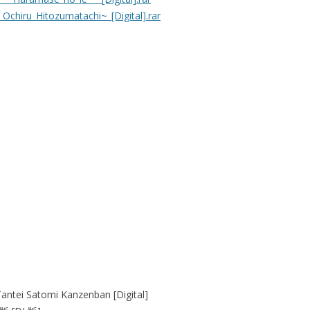
Ochiru_Hitozumatachi~_[Digital].rar
antei Satomi Kanzenban [Digital]