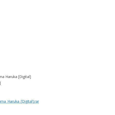
a Haruka [Digital]
]
a_Haruka_[Digital].rar