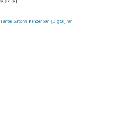
 [DL版]
antei_Satomi_Kanzenban_[Digital].rar