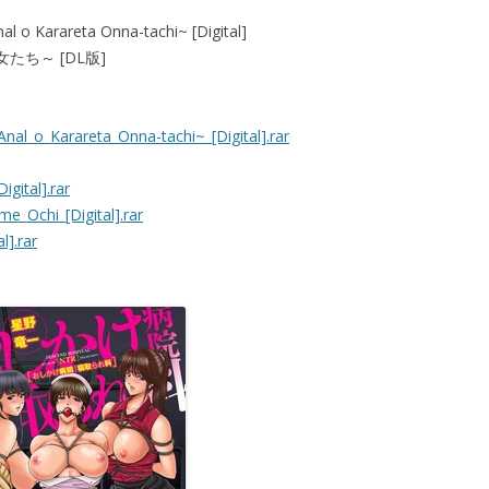
l o Karareta Onna-tachi~ [Digital]
たち～ [DL版]
al_o_Karareta_Onna-tachi~_[Digital].rar
gital].rar
e_Ochi_[Digital].rar
l].rar