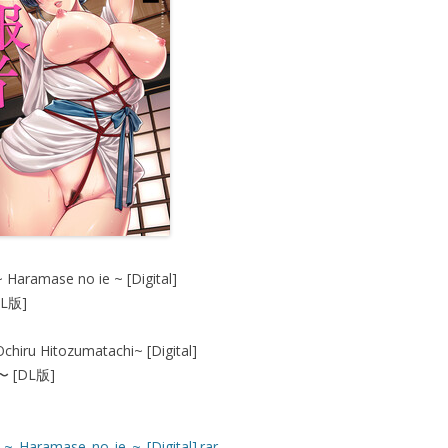
 Haramase no ie ~ [Digital]
L版]
Ochiru Hitozumatachi~ [Digital]
[DL版]
~_Haramase_no_ie_~_[Digital].rar