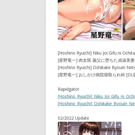
[Hoshino Ryuichi] Niku Joi Gifu ni Ochit
[星野竜一] 肉女医 義父に堕ちた貞淑美妻 
[Hoshino Ryuichi] Oshikake Byouin Netor
[星野竜一] おしかけ病院寝取られ科 [DL
Rapidgator
[Hoshino_Ryuichi]_Niku_Joi_Gifu_ni_Ochi
[Hoshino_Ryuichi]_Oshikake_Byouin_Neto
02/2022 Update