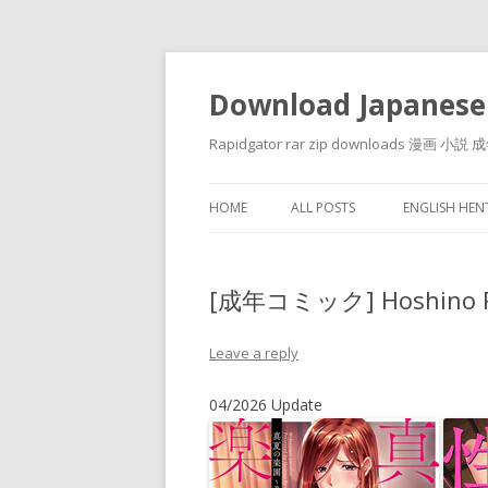
Download Japanese
Rapidgator rar zip downloads 
HOME
ALL POSTS
ENGLISH HE
[成年コミック] Hoshino 
Leave a reply
04/2026 Update