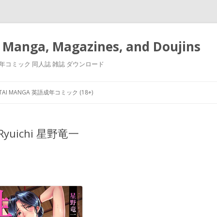
 Manga, Magazines, and Doujins
漫画 小説 成年コミック 同人誌 雑誌 ダウンロード
Skip
to
NTAI MANGA 英語成年コミック (18+)
content
Ryuichi 星野竜一