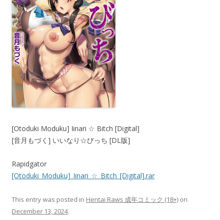
[Otoduki Moduku] Iinari ☆ Bitch [Digital]
[音月もづく] いいなり☆びっち [DL版]
Rapidgator
[Otoduki_Moduku]_Iinari_☆_Bitch_[Digital].rar
This entry was posted in
Hentai Raws 成年コミック (18+)
on
December 13, 2024
.