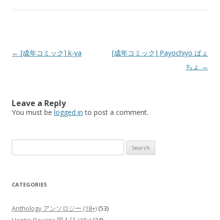
Post
←
[成年コミック] k-ya
[成年コミック] Payochiyo ぱょ
navigation
ちょ
→
Leave a Reply
You must be
logged in
to post a comment.
Search
for:
CATEGORIES
Anthology アンソロジー (18+)
(53)