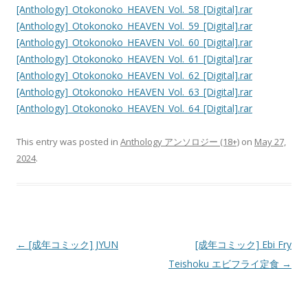
[Anthology]_Otokonoko_HEAVEN_Vol._58_[Digital].rar
[Anthology]_Otokonoko_HEAVEN_Vol._59_[Digital].rar
[Anthology]_Otokonoko_HEAVEN_Vol._60_[Digital].rar
[Anthology]_Otokonoko_HEAVEN_Vol._61_[Digital].rar
[Anthology]_Otokonoko_HEAVEN_Vol._62_[Digital].rar
[Anthology]_Otokonoko_HEAVEN_Vol._63_[Digital].rar
[Anthology]_Otokonoko_HEAVEN_Vol._64_[Digital].rar
This entry was posted in
Anthology アンソロジー (18+)
on
May 27,
2024
.
Post
←
[成年コミック] JYUN
[成年コミック] Ebi Fry
navigation
Teishoku エビフライ定食
→