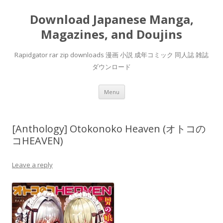
Download Japanese Manga,
Magazines, and Doujins
Rapidgator rar zip downloads 漫画 小説 成年コミック 同人誌 雑誌
ダウンロード
Skip
Menu
to
content
[Anthology] Otokonoko Heaven (オトコの
コHEAVEN)
Leave a reply