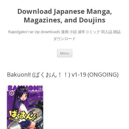
Download Japanese Manga,
Magazines, and Doujins
Rapidgator rar zip downloads 漫画 小説 成年コミック 同人誌 雑誌
ダウンロード
Skip
Menu
to
content
Bakuon!! (ばくおん！！) v1-19 (ONGOING)