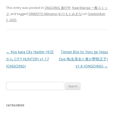
This entry was posted in
ONGOING 進行中
,
Raw Manga 一般コミッ
ク
and tagged
ORIMOTO Mimana (おりもとみまな)
on
September
2, 2025
.
Post
←
Kyo kara City Hunter (今日
Tensei Bijo to Yoru ga Yajuu
navigation
から CITY HUNTER) v1-17
Ouji (転生美女と夜が野獣王子)
(ONGOING)
v1-6 (ONGOING)
→
Search
for:
CATEGORIES