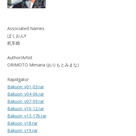
Associated Names
ばくおん!!
机车娘
Author/Artist
ORIMOTO Mimana (おりもとみまな)
Rapidgator
Bakuon_v01-03.rar
Bakuon_v04-06.rar
Bakuon_v07-09.rar
Bakuon_v10-12.rar
Bakuon_v13-17b.rar
Bakuon_v18.rar
Bakuon_v19.rar