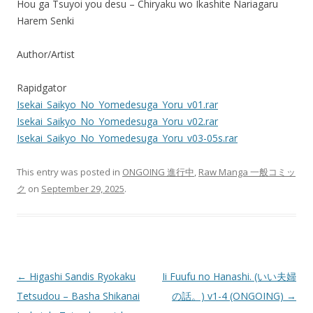
Hou ga Tsuyoi you desu – Chiryaku wo Ikashite Nariagaru
Harem Senki
Author/Artist
Rapidgator
Isekai_Saikyo_No_Yomedesuga_Yoru_v01.rar
Isekai_Saikyo_No_Yomedesuga_Yoru_v02.rar
Isekai_Saikyo_No_Yomedesuga_Yoru_v03-05s.rar
This entry was posted in
ONGOING 進行中
,
Raw Manga 一般コミッ
ク
on
September 29, 2025
.
Post
←
Higashi Sandis Ryokaku
Ii Fuufu no Hanashi. (いい夫婦
navigation
Tetsudou – Basha Shikanai
の話。) v1-4 (ONGOING)
→