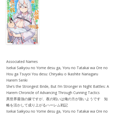
Associated Names
Isekai Saikyou no Yome desu ga, Yoru no Tatakai wa Ore no
Hou ga Tsuyoi You desu: Chiryaku o Ikashite Nariagaru
Harem Senki
She’s the Strongest Bride, But I’m Stronger in Night Battles: A
Harem Chronicle of Advancing Through Cunning Tactics
異世界最強の嫁ですが、夜の戦いは俺の方が強いようです 知
略を活かして成り上がるハーレム戦記
Isekai Saikyou no Yome desu ga, Yoru no Tatakai wa Ore no