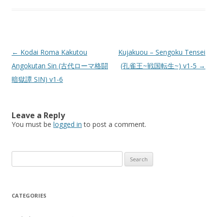
Post
←
Kodai Roma Kakutou
Kujakuou – Sengoku Tensei
navigation
Angokutan Sin (古代ローマ格闘
(孔雀王~戦国転生~) v1-5
→
暗獄譚 SIN) v1-6
Leave a Reply
You must be
logged in
to post a comment.
Search
for:
CATEGORIES