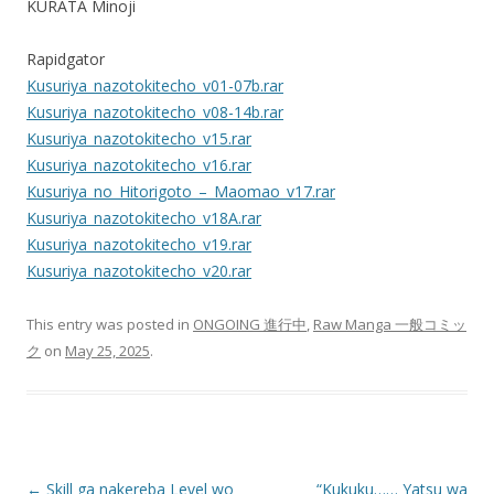
KURATA Minoji
Rapidgator
Kusuriya_nazotokitecho_v01-07b.rar
Kusuriya_nazotokitecho_v08-14b.rar
Kusuriya_nazotokitecho_v15.rar
Kusuriya_nazotokitecho_v16.rar
Kusuriya_no_Hitorigoto_–_Maomao_v17.rar
Kusuriya_nazotokitecho_v18A.rar
Kusuriya_nazotokitecho_v19.rar
Kusuriya_nazotokitecho_v20.rar
This entry was posted in
ONGOING 進行中
,
Raw Manga 一般コミッ
ク
on
May 25, 2025
.
Post
←
Skill ga nakereba Level wo
“Kukuku…… Yatsu wa