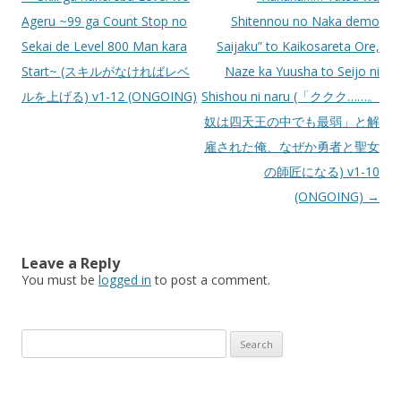
navigation
Ageru ~99 ga Count Stop no
Shitennou no Naka demo
Sekai de Level 800 Man kara
Saijaku” to Kaikosareta Ore,
Start~ (スキルがなければレベ
Naze ka Yuusha to Seijo ni
ルを上げる) v1-12 (ONGOING)
Shishou ni naru (「ククク……。
奴は四天王の中でも最弱」と解
雇された俺、なぜか勇者と聖女
の師匠になる) v1-10
(ONGOING)
→
Leave a Reply
You must be
logged in
to post a comment.
Search
for: