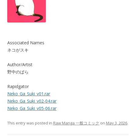
Associated Names
ネコがスキ
Author/Artist
野中のばら
Rapidgator
Neko_Ga_Suki_v01.rar
Neko_Ga_Suki_v02-04.rar
Neko_Ga_Suki_v05-06.rar
This entry was posted in
Raw Manga 一般コミック
on
May 3, 2026
.