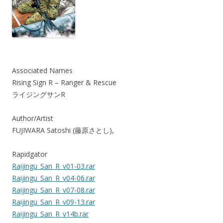
Associated Names
Rising Sign R – Ranger & Rescue
ライジングサンR
Author/Artist
FUJIWARA Satoshi (藤原さとし),
Rapidgator
Raijingu_San_R_v01-03.rar
Raijingu_San_R_v04-06.rar
Raijingu_San_R_v07-08.rar
Raijingu_San_R_v09-13.rar
Raijingu_San_R_v14b.rar