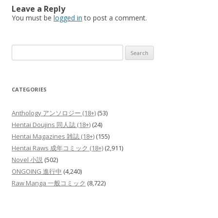
Leave a Reply
You must be
logged in
to post a comment.
Search
for:
CATEGORIES
Anthology アンソロジー (18+)
(53)
Hentai Doujins 同人誌 (18+)
(24)
Hentai Magazines 雑誌 (18+)
(155)
Hentai Raws 成年コミック (18+)
(2,911)
Novel 小説
(502)
ONGOING 進行中
(4,240)
Raw Manga 一般コミック
(8,722)