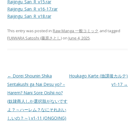
Raijingu_San_R_v15.rar
Raijingu_San_R_v16-17.rar
Raijingu_San_R_v18.rar
This entry was posted in
Raw Manga 一般コミック
and tagged
FUJIWARA Satoshi (藤原さとし)
on
June 4, 2025
.
Post
←
Dorei Shounin Shika
Houkago Karte (放課後カルテ)
navigation
Sentakushi ga Nai Desu yo? –
v1-17
→
Harem? Nani Sore Oishii no?
(奴隷商人しか選択肢がないです
よ？～ハーレム？なにそれおい
しいの？～) v1-11 (ONGOING)