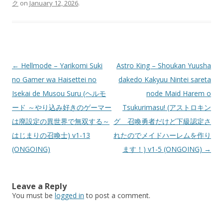
ク
on
January 12, 2026
.
Post
←
Hellmode – Yarikomi Suki
Astro King – Shoukan Yuusha
navigation
no Gamer wa Haisettei no
dakedo Kakyuu Nintei sareta
Isekai de Musou Suru (ヘルモ
node Maid Harem o
ード ～やり込み好きのゲーマー
Tsukurimasu! (アストロキン
は廃設定の異世界で無双する～
グ 召喚勇者だけど下級認定さ
はじまりの召喚士) v1-13
れたのでメイドハーレムを作り
(ONGOING)
ます！) v1-5 (ONGOING)
→
Leave a Reply
You must be
logged in
to post a comment.