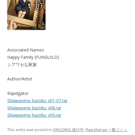
Associated Names
Happy Family (FUNGUILD)
シアワセな家族
Author/Artist
Rapidgator
Shiawasena_kazoku_v01-07.rar
Shiawasena_kazoku_v08.rar
Shiawasena_kazoku_v09.rar
This entry was posted in
ONGOING 進行中
,
Raw Manga 一般コミッ