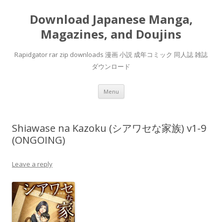
Download Japanese Manga,
Magazines, and Doujins
Rapidgator rar zip downloads 漫画 小説 成年コミック 同人誌 雑誌
ダウンロード
Skip
Menu
to
content
Shiawase na Kazoku (シアワセな家族) v1-9
(ONGOING)
Leave a reply