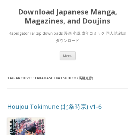
Download Japanese Manga,
Magazines, and Doujins
Rapidgator rar zip downloads 漫画 小説 成年コミック 同人誌 雑誌
ダウンロード
Skip
Menu
to
content
TAG ARCHIVES:
TAKAHASHI KATSUHIKO (高橋克彦)
Houjou Tokimune (北条時宗) v1-6