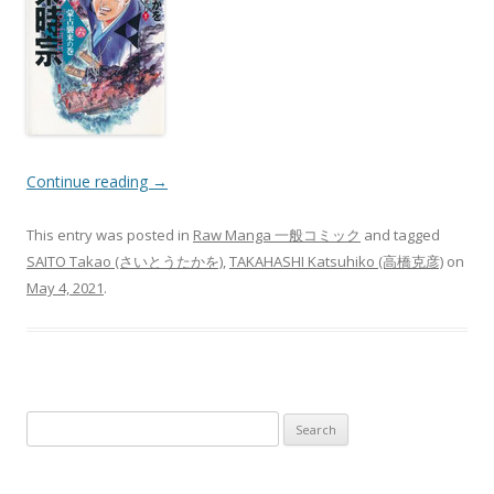
Continue reading
→
This entry was posted in
Raw Manga 一般コミック
and tagged
SAITO Takao (さいとうたかを)
,
TAKAHASHI Katsuhiko (高橋克彦)
on
May 4, 2021
.
Search
for: