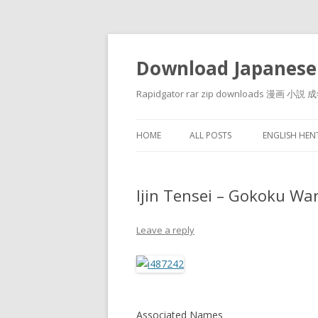
Download Japanese
Rapidgator rar zip downloads 
HOME
ALL POSTS
ENGLISH HE
Ijin Tensei – Gokoku 
Leave a reply
Associated Names