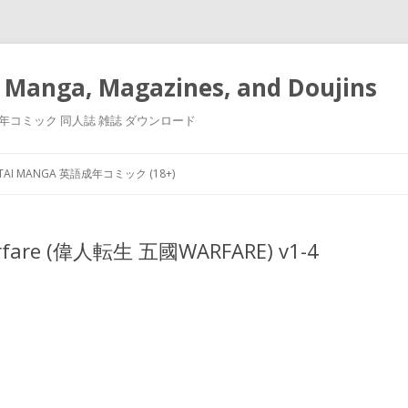
 Manga, Magazines, and Doujins
漫画 小説 成年コミック 同人誌 雑誌 ダウンロード
Skip
to
NTAI MANGA 英語成年コミック (18+)
content
Warfare (偉人転生 五國WARFARE) v1-4