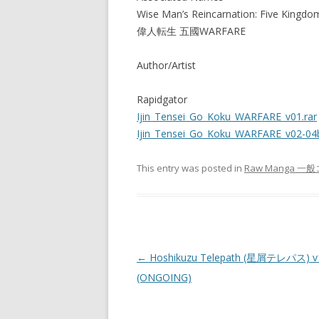
Wise Man’s Reincarnation: Five Kingdo
偉人転生 五國WARFARE
Author/Artist
Rapidgator
Ijin_Tensei_Go_Koku_WARFARE_v01.rar
Ijin_Tensei_Go_Koku_WARFARE_v02-04b
This entry was posted in
Raw Manga 一
Post
←
Hoshikuzu Telepath (星屑テレパス) v
navigation
(ONGOING)