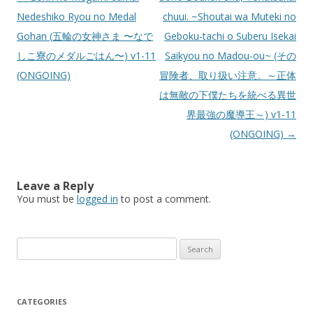
navigation
Nedeshiko Ryou no Medal
chuui. ~Shoutai wa Muteki no
Gohan (五輪の女神さま 〜なで
Geboku-tachi o Suberu Isekai
しこ寮のメダルごはん〜) v1-11
Saikyou no Madou-ou~ (その
(ONGOING)
冒険者、取り扱い注意。～正体
は無敵の下僕たちを統べる異世
界最強の魔導王～) v1-11
(ONGOING)
→
Leave a Reply
You must be
logged in
to post a comment.
Search
for:
CATEGORIES