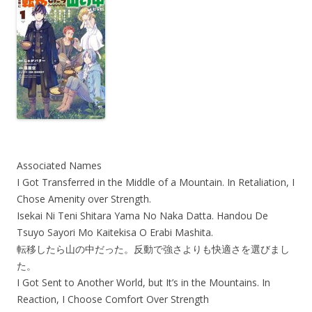
Associated Names
I Got Transferred in the Middle of a Mountain. In Retaliation, I
Chose Amenity over Strength.
Isekai Ni Teni Shitara Yama No Naka Datta. Handou De
Tsuyo Sayori Mo Kaitekisa O Erabi Mashita.
転移したら山の中だった。反動で強さよりも快適さを選びまし
た。
I Got Sent to Another World, but It’s in the Mountains. In
Reaction, I Choose Comfort Over Strength