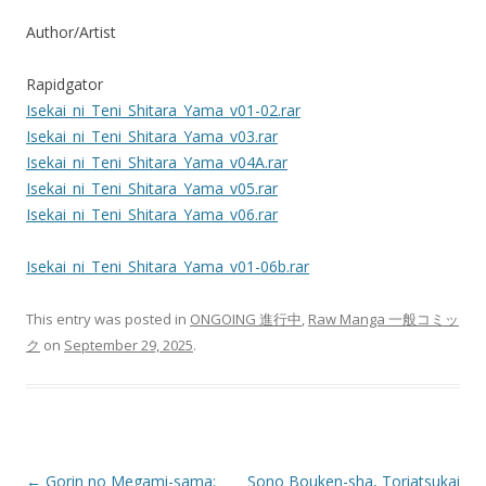
Author/Artist
Rapidgator
Isekai_ni_Teni_Shitara_Yama_v01-02.rar
Isekai_ni_Teni_Shitara_Yama_v03.rar
Isekai_ni_Teni_Shitara_Yama_v04A.rar
Isekai_ni_Teni_Shitara_Yama_v05.rar
Isekai_ni_Teni_Shitara_Yama_v06.rar
Isekai_ni_Teni_Shitara_Yama_v01-06b.rar
This entry was posted in
ONGOING 進行中
,
Raw Manga 一般コミッ
ク
on
September 29, 2025
.
Post
←
Gorin no Megami-sama:
Sono Bouken-sha, Toriatsukai