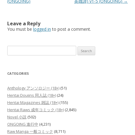
(ONGOING)
英雄譚) v1-5 (ONGOING)
→
Leave a Reply
You must be
logged in
to post a comment.
Search
for:
CATEGORIES
Anthology アンソロジー (18+)
(51)
Hentai Doujins 同人誌 (18+)
(24)
Hentai Magazines 雑誌 (18+)
(155)
Hentai Raws 成年コミック (18+)
(2,845)
Novel 小説
(502)
ONGOING 進行中
(4,231)
Raw Manga 一般コミック
(8,711)