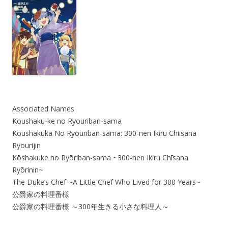
Associated Names
Koushaku-ke no Ryouriban-sama
Koushakuka No Ryouriban-sama: 300-nen Ikiru Chiisana
Ryourijin
Kōshakuke no Ryōriban-sama ~300-nen Ikiru Chīsana
Ryōrinin~
The Duke’s Chef ~A Little Chef Who Lived for 300 Years~
公爵家の料理番様
公爵家の料理番様 ～300年生きる小さな料理人～