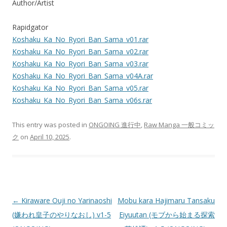
Author/Artist
Rapidgator
Koshaku_Ka_No_Ryori_Ban_Sama_v01.rar
Koshaku_Ka_No_Ryori_Ban_Sama_v02.rar
Koshaku_Ka_No_Ryori_Ban_Sama_v03.rar
Koshaku_Ka_No_Ryori_Ban_Sama_v04A.rar
Koshaku_Ka_No_Ryori_Ban_Sama_v05.rar
Koshaku_Ka_No_Ryori_Ban_Sama_v06s.rar
This entry was posted in
ONGOING 進行中
,
Raw Manga 一般コミッ
ク
on
April 10, 2025
.
Post
←
Kiraware Ouji no Yarinaoshi
Mobu kara Hajimaru Tansaku
navigation
(嫌われ皇子のやりなおし) v1-5
Eiyuutan (モブから始まる探索