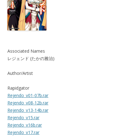
Associated Names
レジェンド (たかの雅治)
Author/Artist
Rapidgator
Rejendo_v01-07b.rar
Rejendo_v08-12b.rar
Rejendo_v13-14b.rar
Rejendo_v15.rar
Rejendo_v16b.rar
Rejendo_v17.rar