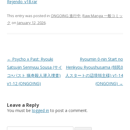
Rejendo_v18.rar
This entry was posted in
ONGOING 進行中
,
Raw Manga 一般コミッ
ク
on
January 12, 2026
.
Post
←
Psycho x Past: Ryouki
Ryoumin 0-nin Start no
navigation
Satsujin Sennyuu Sousa (サイ
Henkyou Ryoushusama (領民0
コ×パスト 猟奇殺人潜入捜査)
人スタートの辺境領主様) v1-14
v1-12 (ONGOING)
(ONGOING)
→
Leave a Reply
You must be
logged in
to post a comment.
Search