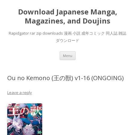
Download Japanese Manga,
Magazines, and Doujins
Rapidgator rar zip downloads 漫画 小説 成年コミック 同人誌 雑誌
ダウンロード
Skip
Menu
to
content
Ou no Kemono (王の獣) v1-16 (ONGOING)
Leave a reply