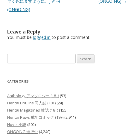
早く死にますように。) v1-4
(ONGOING)
→
(ONGOING)
Leave a Reply
You must be
logged in
to post a comment.
Search
for:
CATEGORIES
Anthology アンソロジー (18+)
(53)
Hentai Doujins 同人誌 (18+)
(24)
Hentai Magazines 雑誌 (18+)
(155)
Hentai Raws 成年コミック (18+)
(2,911)
Novel 小説
(502)
ONGOING 進行中
(4,240)