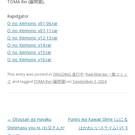
TOMA Rei (藤間麗),
Rapidgator
O_no_Kemono_v01-06.rar
O_no_Kemono_v07-11.rar
O_no_Kemono_v12-13.rar
O_no_Kemono_v14.rar
O_no_Kemono_v15.rar
O_no_Kemono_v16.rar
This entry was posted in
ONGOING 進行中
,
Raw Manga 一般コミッ
ク
and tagged
TOMA Rei (藤間麗)
on
September 2, 2024
.
Post
←
Otousan ga Hayaku
Puniru wa Kawaii Slime (ぷにる
navigation
Shinimasu you ni. (お父さんが
はかわいいスライム) v1-5