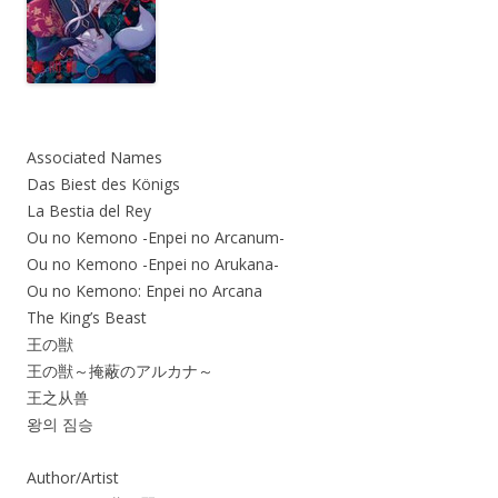
Associated Names
Das Biest des Königs
La Bestia del Rey
Ou no Kemono -Enpei no Arcanum-
Ou no Kemono -Enpei no Arukana-
Ou no Kemono: Enpei no Arcana
The King’s Beast
王の獣
王の獣～掩蔽のアルカナ～
王之从兽
왕의 짐승
Author/Artist