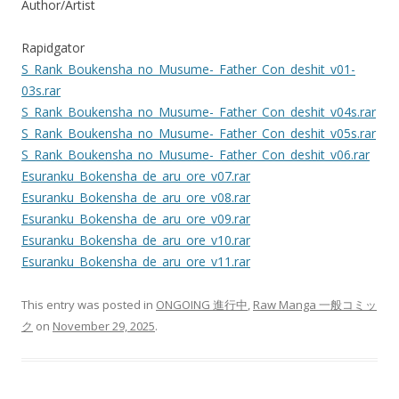
Author/Artist
Rapidgator
S_Rank_Boukensha_no_Musume-_Father_Con_deshit_v01-
03s.rar
S_Rank_Boukensha_no_Musume-_Father_Con_deshit_v04s.rar
S_Rank_Boukensha_no_Musume-_Father_Con_deshit_v05s.rar
S_Rank_Boukensha_no_Musume-_Father_Con_deshit_v06.rar
Esuranku_Bokensha_de_aru_ore_v07.rar
Esuranku_Bokensha_de_aru_ore_v08.rar
Esuranku_Bokensha_de_aru_ore_v09.rar
Esuranku_Bokensha_de_aru_ore_v10.rar
Esuranku_Bokensha_de_aru_ore_v11.rar
This entry was posted in
ONGOING 進行中
,
Raw Manga 一般コミッ
ク
on
November 29, 2025
.