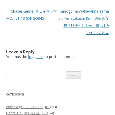
Post
←
Chaser Game (チェイサーゲ
Kahogo na Wakadanna-sama
navigation
ーム) v1-13 (ONGOING)
no Amayakashi Kon (過保護な
若旦那様の甘やかし婚) v1-9
(ONGOING)
→
Leave a Reply
You must be
logged in
to post a comment.
Search
for:
CATEGORIES
Anthology アンソロジー (18+)
(53)
Hentai Doujins 同人誌 (18+)
(24)