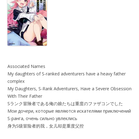
Associated Names
My daughters of S-ranked adventurers have a heavy father
complex
My Daughters, S-Rank Adventurers, Have a Severe Obsession
With Their Father
Sランク冒険者である俺の娘たちは重度のファザコンでした
Мои дочери, которые являются искателями приключений
S-ранга, очень сильно увлеклись
身为S级冒险者的我，女儿却是重度父控