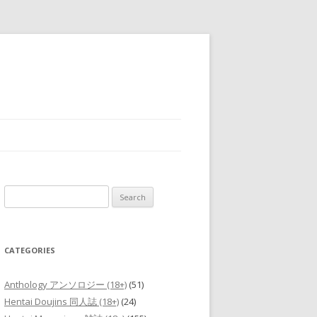
Search
for:
CATEGORIES
Anthology アンソロジー (18+)
(51)
Hentai Doujins 同人誌 (18+)
(24)