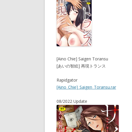
[Aino Chie] Saigen Toransu
[あいの智絵] 再現トランス
Rapidgator
[Aino_Chie]_Saigen_Toransu.rar
08/2022 Update