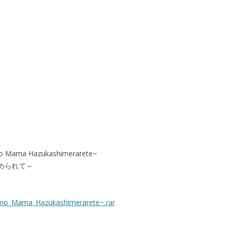
 no Mama Hazukashimerarete~
辱められて～
i_no_Mama_Hazukashimerarete~.rar