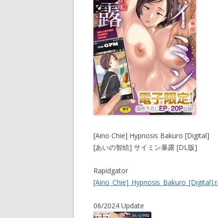
[Aino Chie] Hypnosis Bakuro [Digital]
[あいの智絵] サイミン暴露 [DL版]
Rapidgator
[Aino_Chie]_Hypnosis_Bakuro_[Digital].r
06/2024 Update