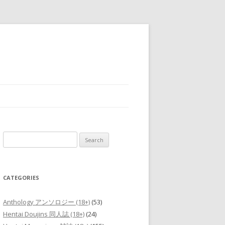
Search
for:
CATEGORIES
Anthology アンソロジー (18+)
(53)
Hentai Doujins 同人誌 (18+)
(24)