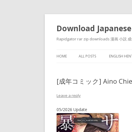
Download Japanese
Rapidgator rar zip downloads 
HOME
ALL POSTS
ENGLISH HE
[成年コミック] Aino Ch
Leave a reply
05/2026 Update