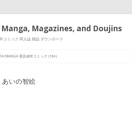
 Manga, Magazines, and Doujins
漫画 小説 成年コミック 同人誌 雑誌 ダウンロード
Skip
to
NTAI MANGA 英語成年コミック (18+)
content
ie あいの智絵