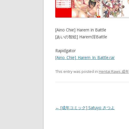
[Aino Chie] Harem In Battle
[あいの智絵] Harem淫Battle
Rapidgator
[Aino_Chie]_Harem_In_Battle.rar
This entry was posted in
Hentai Raws 成
Post
←
[成年コミック] Satuyo さつよ
navigation