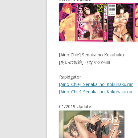
[Aino Chie] Senaka no Kokuhaku
[あいの智絵] せなかの告白
Rapidgator
[Aino_Chie]_Senaka_no_Kokuhaku.rar
[Aino_Chie]_Senaka_no_Kokuhaku.rar
01/2019 Update