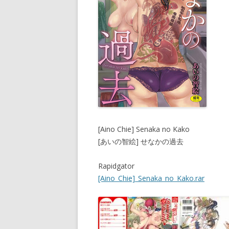
[Aino Chie] Senaka no Kako
[あいの智絵] せなかの過去
Rapidgator
[Aino_Chie]_Senaka_no_Kako.rar