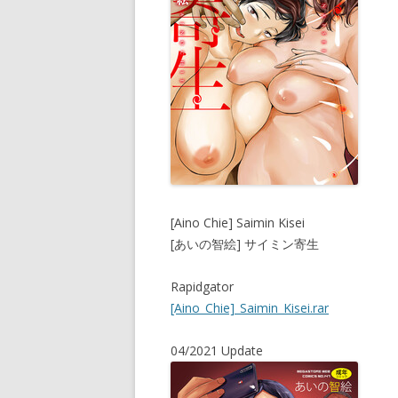
[Aino Chie] Saimin Kisei
[あいの智絵] サイミン寄生
Rapidgator
[Aino_Chie]_Saimin_Kisei.rar
04/2021 Update