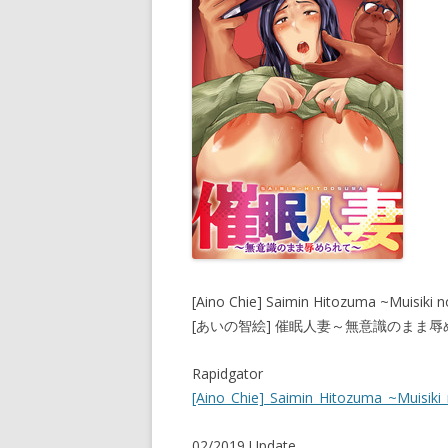
[Aino Chie] Saimin Hitozuma ~Muisiki
[あいの智絵] 催眠人妻～無意識のまま
Rapidgator
[Aino_Chie]_Saimin_Hitozuma_~Muisik
02/2019 Update