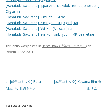
[Hanafuda_Sakurano]_Ippai_Ai_e_Dokidoki_Bishoujo_Select_[
Digital].rar
[Hanafuda_Sakurano]_Kimi_ga_Suki.rar
[Hanafuda_Sakurano]_Kimi_ga_Suki_[Digital].rar
[Hanafuda_Sakurano]_Yui_Koi_(Alt_scan).rar
[Hanafuda_Sakurano]_Yui_Koi_-only_you-___4P_Leaflet.rar
This entry was posted in
Hentai Raws 成年コミック (18+)
on
December 22, 2024
.
Post
←
[成年コミック] Bota
[成年コミック] Kayama Rim 香
navigation
Mochito 牡丹もちと
山リム
→
Leave a Reply