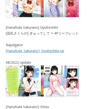
[Hanafuda Sakurano] Gyutteshite
[花札さくらの] ぎゅってして + 4Pリーフレット
Rapidgator
[Hanafuda_Sakurano]_Gyutteshite.rar
08/2022 Update
[Hanafuda Sakurano] Ichizu