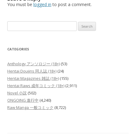
You must be
logged in
to post a comment.
Search
for:
CATEGORIES
Anthology アンソロジー (18+)
(53)
Hentai Doujins 同人誌 (18+)
(24)
Hentai Magazines 雑誌 (18+)
(155)
Hentai Raws 成年コミック (18+)
(2,911)
Novel 小説
(502)
ONGOING 進行中
(4,240)
Raw Manga 一般コミック
(8,722)