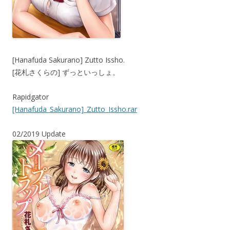
[Hanafuda Sakurano] Zutto Issho.
[花札さくらの] ずっといっしょ。
Rapidgator
[Hanafuda_Sakurano]_Zutto_Issho.rar
02/2019 Update