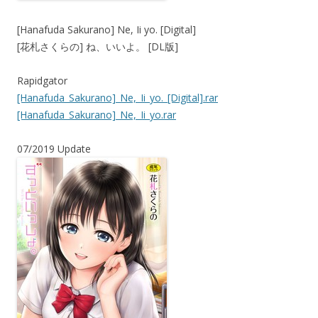
[Hanafuda Sakurano] Ne, Ii yo. [Digital]
[花札さくらの] ね、いいよ。 [DL版]
Rapidgator
[Hanafuda_Sakurano]_Ne,_Ii_yo._[Digital].rar
[Hanafuda_Sakurano]_Ne,_Ii_yo.rar
07/2019 Update