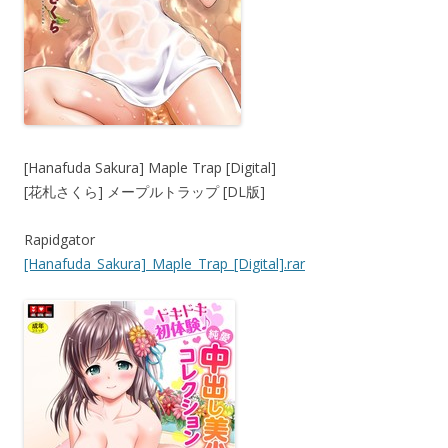
[Hanafuda Sakura] Maple Trap [Digital]
[花札さくら] メープルトラップ [DL版]
Rapidgator
[Hanafuda_Sakura]_Maple_Trap_[Digital].rar