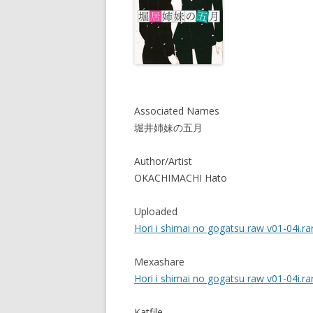
Associated Names
堀井姉妹の五月
Author/Artist
OKACHIMACHI Hato
Uploaded
Hori i shimai no gogatsu raw v01-04i.ra
Mexashare
Hori i shimai no gogatsu raw v01-04i.r
Katfile