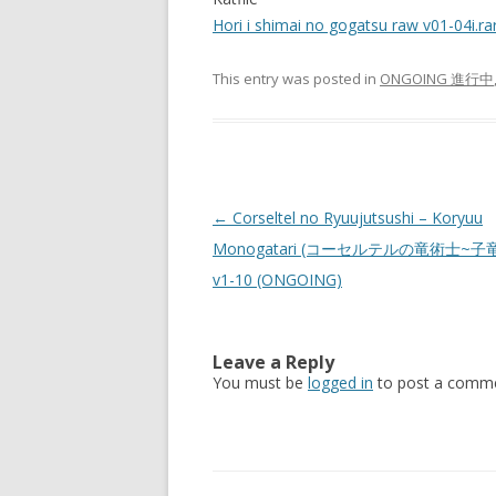
Hori i shimai no gogatsu raw v01-04i.r
This entry was posted in
ONGOING 進行中
Post
←
Corseltel no Ryuujutsushi – Koryuu
navigation
Monogatari (コーセルテルの竜術士~子
v1-10 (ONGOING)
Leave a Reply
You must be
logged in
to post a comme