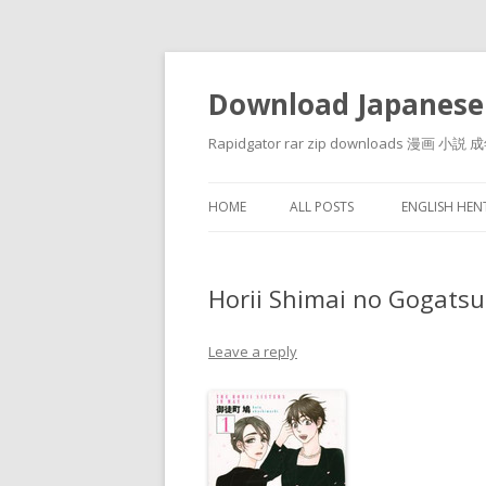
Download Japanese
Rapidgator rar zip downloads 
HOME
ALL POSTS
ENGLISH HE
Horii Shimai no Goga
Leave a reply