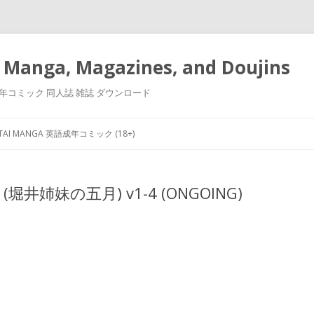
 Manga, Magazines, and Doujins
漫画 小説 成年コミック 同人誌 雑誌 ダウンロード
Skip
to
NTAI MANGA 英語成年コミック (18+)
content
tsu (堀井姉妹の五月) v1-4 (ONGOING)