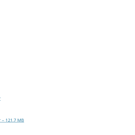
r
ar – 121.7 MB