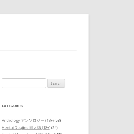
Search
for:
CATEGORIES
Anthology アンソロジー (18+)
(53)
Hentai Doujins 同人誌 (18+)
(24)