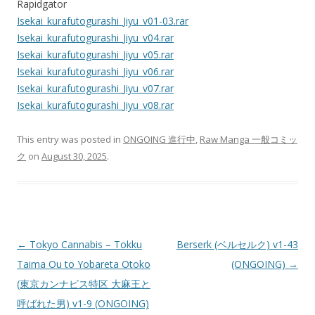
Rapidgator
Isekai_kurafutogurashi_Jiyu_v01-03.rar
Isekai_kurafutogurashi_Jiyu_v04.rar
Isekai_kurafutogurashi_Jiyu_v05.rar
Isekai_kurafutogurashi_Jiyu_v06.rar
Isekai_kurafutogurashi_Jiyu_v07.rar
Isekai_kurafutogurashi_Jiyu_v08.rar
This entry was posted in
ONGOING 進行中
,
Raw Manga 一般コミッ
ク
on
August 30, 2025
.
Post
←
Tokyo Cannabis – Tokku
Berserk (ベルセルク) v1-43
navigation
Taima Ou to Yobareta Otoko
(ONGOING)
→
(東京カンナビス特区 大麻王と
呼ばれた男) v1-9 (ONGOING)