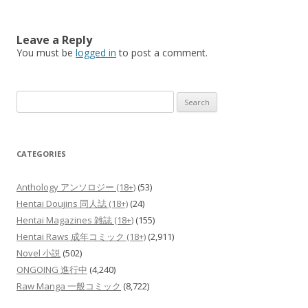
Leave a Reply
You must be
logged in
to post a comment.
Search
for:
CATEGORIES
Anthology アンソロジー (18+)
(53)
Hentai Doujins 同人誌 (18+)
(24)
Hentai Magazines 雑誌 (18+)
(155)
Hentai Raws 成年コミック (18+)
(2,911)
Novel 小説
(502)
ONGOING 進行中
(4,240)
Raw Manga 一般コミック
(8,722)