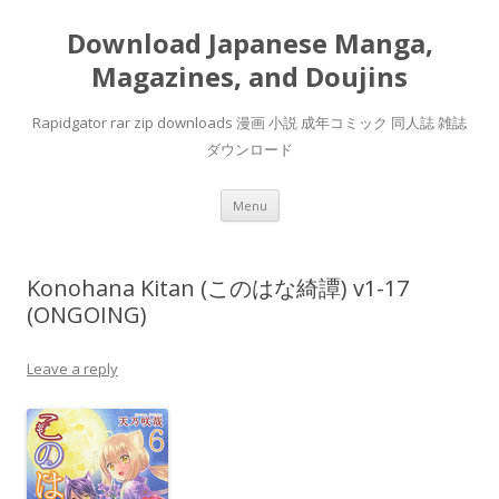
Download Japanese Manga,
Magazines, and Doujins
Rapidgator rar zip downloads 漫画 小説 成年コミック 同人誌 雑誌
ダウンロード
Skip
Menu
to
content
Konohana Kitan (このはな綺譚) v1-17
(ONGOING)
Leave a reply