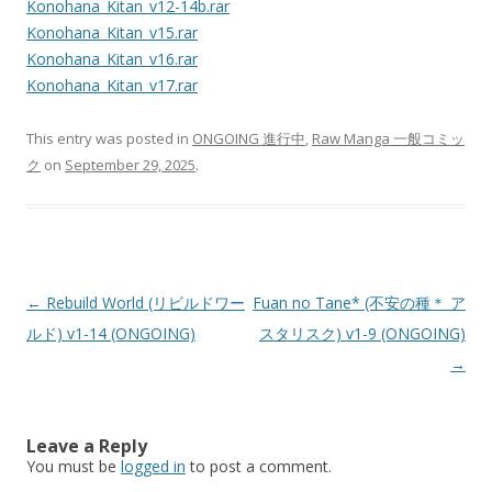
Konohana_Kitan_v12-14b.rar
Konohana_Kitan_v15.rar
Konohana_Kitan_v16.rar
Konohana_Kitan_v17.rar
This entry was posted in
ONGOING 進行中
,
Raw Manga 一般コミッ
ク
on
September 29, 2025
.
Post
←
Rebuild World (リビルドワー
Fuan no Tane* (不安の種＊ ア
navigation
ルド) v1-14 (ONGOING)
スタリスク) v1-9 (ONGOING)
→
Leave a Reply
You must be
logged in
to post a comment.