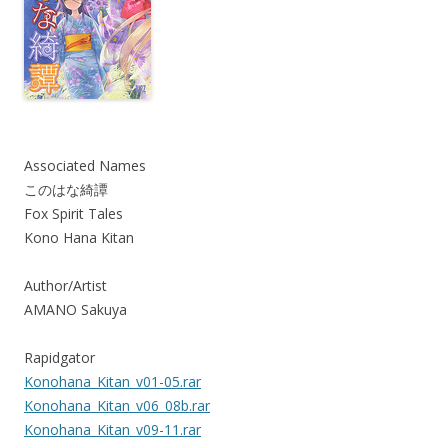
Associated Names
このはな綺譚
Fox Spirit Tales
Kono Hana Kitan
Author/Artist
AMANO Sakuya
Rapidgator
Konohana_Kitan_v01-05.rar
Konohana_Kitan_v06_08b.rar
Konohana_Kitan_v09-11.rar