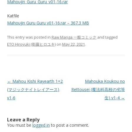
Mahoujin_Guru_Guru_v01-16.rar
Katfile
Mahoujin Guru Guru v01-16.rar – 367.3 MB
This entry was posted in
Raw Manga 一般コミック
and tagged
ETO Hiroyuki (衛藤ヒロユキ)
on
May 22, 2021
.
Post
←
Mahou Kishi Rayearth 1+2
Mahouka Koukou no
navigation
(マジックナイトレイアース)
Rettousei (魔法科高校の劣等
v1-6
生) v1-4
→
Leave a Reply
You must be
logged in
to post a comment.