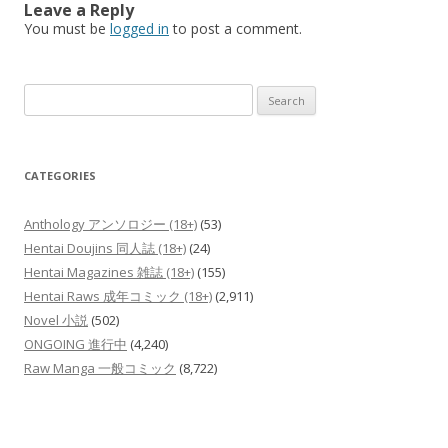
Leave a Reply
You must be
logged in
to post a comment.
Search
for:
CATEGORIES
Anthology アンソロジー (18+)
(53)
Hentai Doujins 同人誌 (18+)
(24)
Hentai Magazines 雑誌 (18+)
(155)
Hentai Raws 成年コミック (18+)
(2,911)
Novel 小説
(502)
ONGOING 進行中
(4,240)
Raw Manga 一般コミック
(8,722)