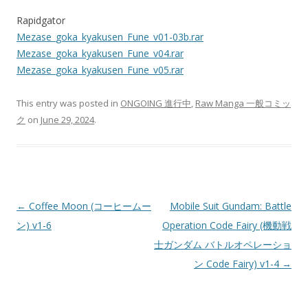
Rapidgator
Mezase_goka_kyakusen_Fune_v01-03b.rar
Mezase_goka_kyakusen_Fune_v04.rar
Mezase_goka_kyakusen_Fune_v05.rar
This entry was posted in
ONGOING 進行中
,
Raw Manga 一般コミッ
ク
on
June 29, 2024
.
Post
←
Coffee Moon (コーヒームー
Mobile Suit Gundam: Battle
navigation
ン) v1-6
Operation Code Fairy (機動戦
士ガンダム バトルオペレーショ
ン Code Fairy) v1-4
→