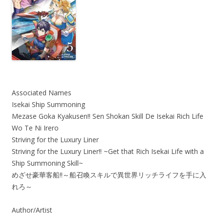
Associated Names
Isekai Ship Summoning
Mezase Goka Kyakusen!! Sen Shokan Skill De Isekai Rich Life
Wo Te Ni Irero
Striving for the Luxury Liner
Striving for the Luxury Liner!! ~Get that Rich Isekai Life with a
Ship Summoning Skill~
めざせ豪華客船!!～船召喚スキルで異世界リッチライフを手に入
れろ～
Author/Artist