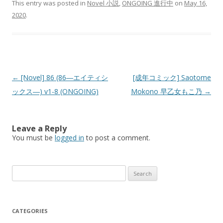
This entry was posted in
Novel 小説
,
ONGOING 進行中
on
May 16,
2020
.
Post
←
[Novel] 86 (86―エイティシ
[成年コミック] Saotome
navigation
ックス―) v1-8 (ONGOING)
Mokono 早乙女もこ乃
→
Leave a Reply
You must be
logged in
to post a comment.
Search
for:
CATEGORIES