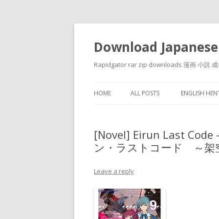
Download Japanese
Rapidgator rar zip downloads 
HOME
ALL POSTS
ENGLISH HE
[Novel] Eirun Last Code
ン・ラストコード ～架空世
Leave a reply