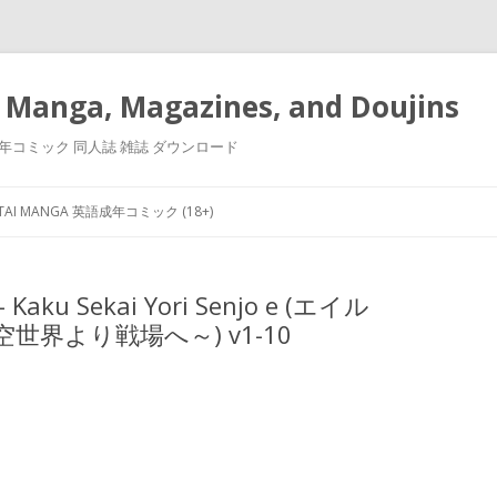
 Manga, Magazines, and Doujins
漫画 小説 成年コミック 同人誌 雑誌 ダウンロード
Skip
to
NTAI MANGA 英語成年コミック (18+)
content
 – Kaku Sekai Yori Senjo e (エイル
界より戦場へ～) v1-10