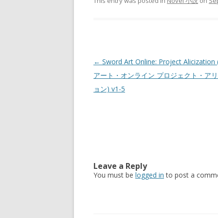
This entry was posted in
Novel 小説
on
Se
Post
←
Sword Art Online: Project Alicizati
navigation
アート・オンライン プロジェクト・ア
ョン) v1-5
Leave a Reply
You must be
logged in
to post a comme