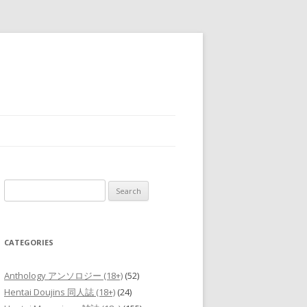
Search
for:
CATEGORIES
Anthology アンソロジー (18+)
(52)
Hentai Doujins 同人誌 (18+)
(24)