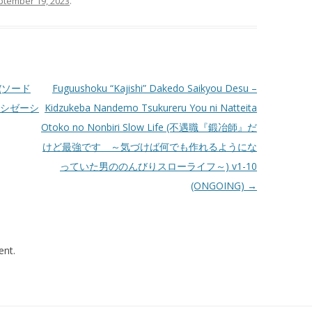
ptember 19, 2023
.
on (ソード
Fuguushoku “Kajishi” Dakedo Saikyou Desu –
リシゼーシ
Kidzukeba Nandemo Tsukureru You ni Natteita
Otoko no Nonbiri Slow Life (不遇職『鍛冶師』だ
けど最強です ～気づけば何でも作れるようにな
っていた男ののんびりスローライフ～) v1-10
(ONGOING)
→
nt.