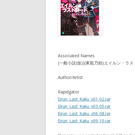
Associated Names
(一般小説(仮))(東龍乃助)エイルン・
Author/Artist
Rapidgator
Eirun_Last_Kaku_v01-02.rar
Eirun_Last_Kaku_v03-05.rar
Eirun_Last_Kaku_v06-08.rar
Eirun_Last_Kaku_v09-10.rar