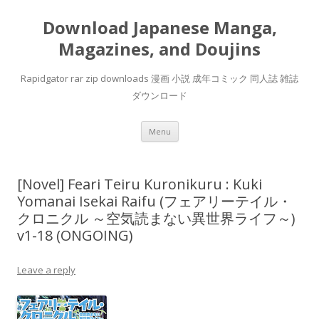
Download Japanese Manga,
Magazines, and Doujins
Rapidgator rar zip downloads 漫画 小説 成年コミック 同人誌 雑誌
ダウンロード
Skip
Menu
to
content
[Novel] Feari Teiru Kuronikuru : Kuki
Yomanai Isekai Raifu (フェアリーテイル・
クロニクル ～空気読まない異世界ライフ～)
v1-18 (ONGOING)
Leave a reply