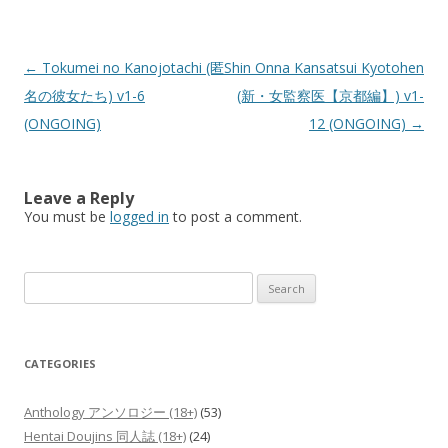
Post
←
Tokumei no Kanojotachi (匿
Shin Onna Kansatsui Kyotohen
navigation
名の彼女たち) v1-6
(新・女監察医【京都編】) v1-
(ONGOING)
12 (ONGOING)
→
Leave a Reply
You must be
logged in
to post a comment.
Search
for:
CATEGORIES
Anthology アンソロジー (18+)
(53)
Hentai Doujins 同人誌 (18+)
(24)