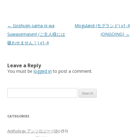
Post
←
Goshujin-sama ni wa
Moguland (モグランド) v1-4
navigation
Suwasemasen! (ご主人様には
(ONGOING)
→
吸わせません！) v1-4
Leave a Reply
You must be
logged in
to post a comment.
Search
for:
CATEGORIES
Anthology アンソロジー (18+)
(51)