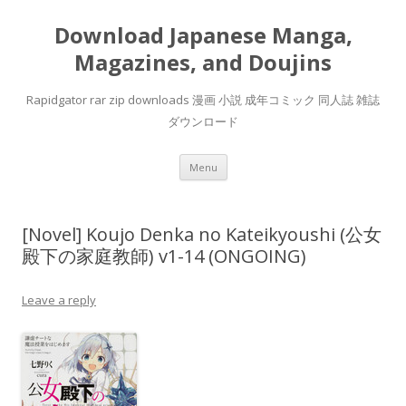
Download Japanese Manga,
Magazines, and Doujins
Rapidgator rar zip downloads 漫画 小説 成年コミック 同人誌 雑誌
ダウンロード
Skip
Menu
to
content
[Novel] Koujo Denka no Kateikyoushi (公女
殿下の家庭教師) v1-14 (ONGOING)
Leave a reply