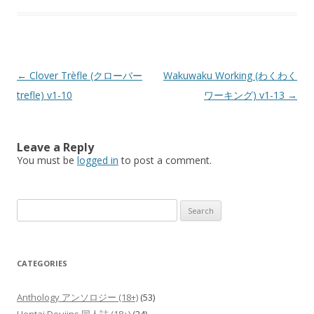
Post
←
Clover Trèfle (クローバー
Wakuwaku Working (わくわく
navigation
trefle) v1-10
ワーキング) v1-13
→
Leave a Reply
You must be
logged in
to post a comment.
Search
for:
CATEGORIES
Anthology アンソロジー (18+)
(53)