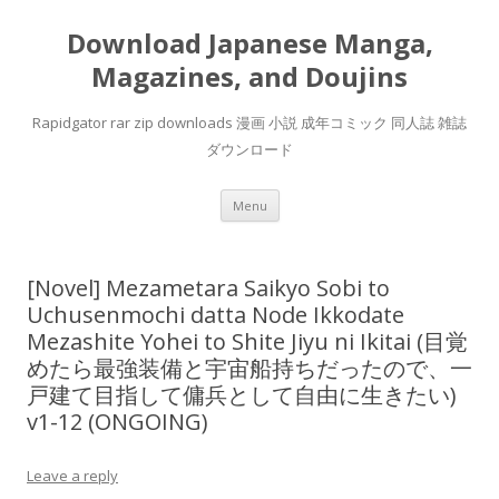
Download Japanese Manga,
Magazines, and Doujins
Rapidgator rar zip downloads 漫画 小説 成年コミック 同人誌 雑誌
ダウンロード
Skip
Menu
to
content
[Novel] Mezametara Saikyo Sobi to
Uchusenmochi datta Node Ikkodate
Mezashite Yohei to Shite Jiyu ni Ikitai (目覚
めたら最強装備と宇宙船持ちだったので、一
戸建て目指して傭兵として自由に生きたい)
v1-12 (ONGOING)
Leave a reply