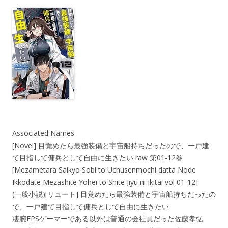
Associated Names
[Novel] 目覚めたら最強装備と宇宙船持ちだったので、一戸建
て目指して傭兵として自由に生きたい raw 第01-12巻
[Mezametara Saikyo Sobi to Uchusenmochi datta Node
Ikkodate Mezashite Yohei to Shite Jiyu ni Ikitai vol 01-12]
(一般小説)[リュート] 目覚めたら最強装備と宇宙船持ちだったの
で、一戸建て目指して傭兵として自由に生きたい
凄腕FPSゲーマーである以外は普通の会社員だった佐藤孝弘