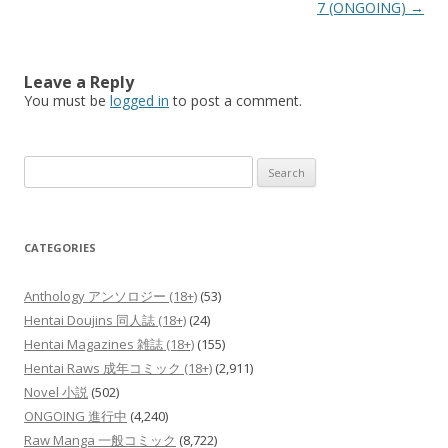
7 (ONGOING)
→
Leave a Reply
You must be
logged in
to post a comment.
Search
for:
CATEGORIES
Anthology アンソロジー (18+)
(53)
Hentai Doujins 同人誌 (18+)
(24)
Hentai Magazines 雑誌 (18+)
(155)
Hentai Raws 成年コミック (18+)
(2,911)
Novel 小説
(502)
ONGOING 進行中
(4,240)
Raw Manga 一般コミック
(8,722)