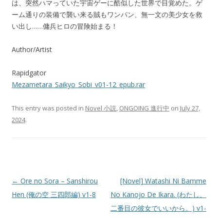
は、突然ハマっていた宇宙ゲーに酷似した世界で目覚めた。ゲ
ーム通りの装備で襲い来る賊もワンパン、無一文の美少女を救
い出し……傭兵ヒロの冒険始まる！
Author/Artist
Rapidgator
Mezametara_Saikyo_Sobi_v01-12_epub.rar
This entry was posted in
Novel 小説
,
ONGOING 進行中
on
July 27,
2024
.
Post
←
Ore no Sora – Sanshirou
[Novel] Watashi Ni Bamme
navigation
Hen (俺の空 三四郎編) v1-8
No Kanojo De Ikara. (わたし、
二番目の彼女でいいから。) v1-