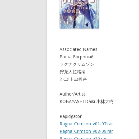
Associated Names
Рагна Багровый
ラグナクリムゾン
狩龙人拉格纳
라그나 크림슨
Author/Artist
KOBAYASHI Daiki 小林大樹
Rapidgator
Ragna_Crimson_v01-07.rar
Ragna_Crimson_v08-09.rar
Ragna_Crimson_v10.rar