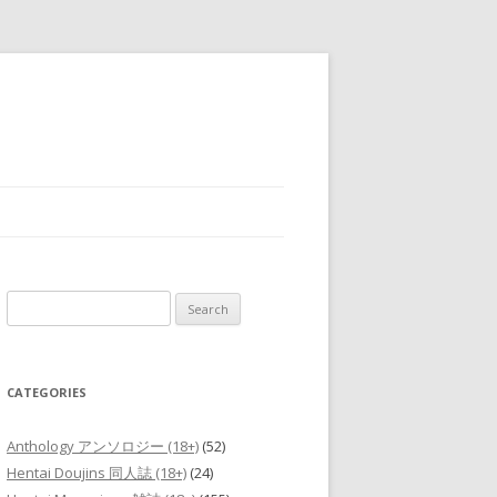
Search
for:
CATEGORIES
Anthology アンソロジー (18+)
(52)
Hentai Doujins 同人誌 (18+)
(24)