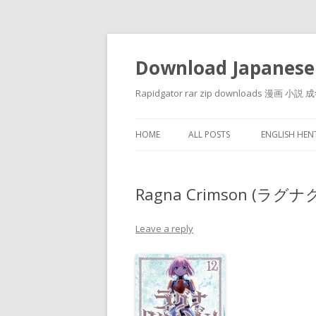
Download Japanese
Rapidgator rar zip downloads 
HOME
ALL POSTS
ENGLISH HE
Ragna Crimson (ラグナ
Leave a reply