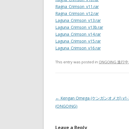
Ragna_Crimson_v11.rar
Ragna_Crimson_v12.rar
Laguna_Crimson_v13.rar
Laguna_Crimson_v13b.rar
Laguna_Crimson_v14.rar
Laguna_Crimson_v15.rar
Laguna_Crimson_v16.rar
This entry was posted in
ONGOING 進行中
Post
←
Kengan Omega (ケンガンオメガ) v1-
navigation
(ONGOING)
Leave a Reply