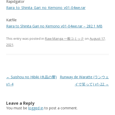
Rapidgator
Raira_to_Shinita_Gari_no_Kemono_v01-04we.rar
Katfile
Raira to Shinita Gari no Kemono v01-04we.rar – 282.1 MB
This entry was posted in
Raw Manga 一般コミック
on
August 17,
2021
.
Post
←
Suishou no Hibiki (水晶の響)
Runway de Waratte (ランウェ
navigation
v1-4
イで笑って) v1-22
→
Leave a Reply
You must be
logged in
to post a comment.