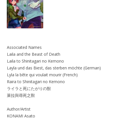
Associated Names
Laila and the Beast of Death
Laila to Shinitagari no Kemono
Layla und das Biest, das sterben möchte (German)
Lyla la bête qui voulait mourir (French)
Raira to Shinitagari no Kemono
ライラと死にたがりの獣
萊拉與尋死之獸
Author/Artist
KONAMI Asato