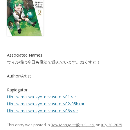
Associated Names
ウィル様は今日も魔法で遊んでいます。ねくすと！
Author/Artist
Rapidgator
Uiru_sama_wa_kyo_nekusuto_v01.rar
Uiru_sama_wa_kyo_nekusuto_v02-05b.rar
Uiru_sama_wa_kyo_nekusuto_v06s.rar
This entry was posted in
Raw Manga 一般コミック
on
July 20, 2025
.