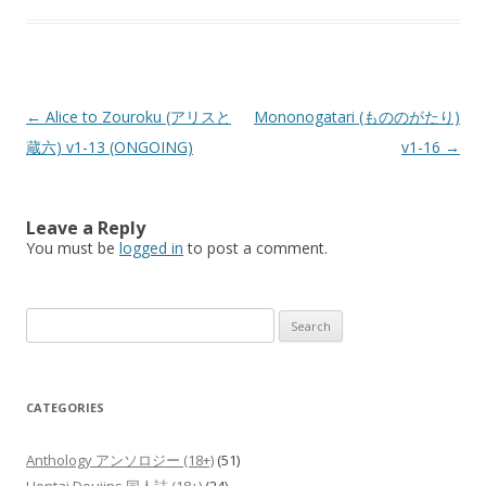
Post
←
Alice to Zouroku (アリスと
Mononogatari (もののがたり)
navigation
蔵六) v1-13 (ONGOING)
v1-16
→
Leave a Reply
You must be
logged in
to post a comment.
Search
for:
CATEGORIES
Anthology アンソロジー (18+)
(51)